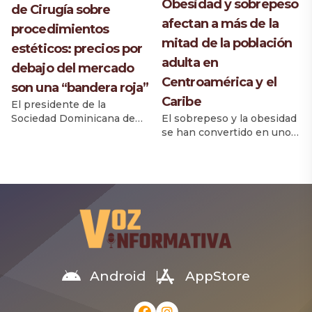
Obesidad y sobrepeso
centros especializados son
de Cirugía sobre
científico creó un
afectan a más de la
determinantes para
componente clave de la
procedimientos
preservar la función […]
vacuna, un antígeno
mitad de la población
estéticos: precios por
diseñado […]
adulta en
debajo del mercado
Centroamérica y el
son una “bandera roja”
Caribe
El presidente de la
El sobrepeso y la obesidad
Sociedad Dominicana de
se han convertido en uno
Cirugía Plástica
de los principales desafíos
(SODOCIPRE), doctor
de salud pública en
Aniceto Rodríguez
Centroamérica y República
Delgado, advirtió que los
Dominicana, donde más de
pacientes deben
la mitad de la población
desconfiar de
adulta presenta esta
establecimientos que
condición, asociada a un
ofrecen procedimientos
aumento del riesgo de
estéticos a precios muy
enfermedades crónicas
inferiores a los costos
como diabetes,
habituales, al considerar
Android
AppStore
hipertensión y problemas
que esta situación puede
cardiovasculares. En los
representar un riesgo para