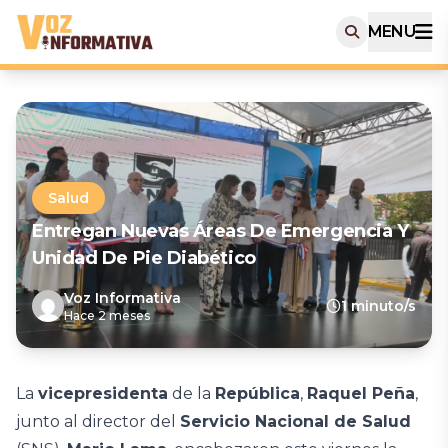
MENU
Salud
Entregan Nuevas Áreas De Emergencia Y
Unidad De Pie Diabético
Voz Informativa
1 minuto/s
Hace 2 meses
La
vicepresidenta
de la
República
,
Raquel Peña
,
junto al director del
Servicio Nacional de Salud