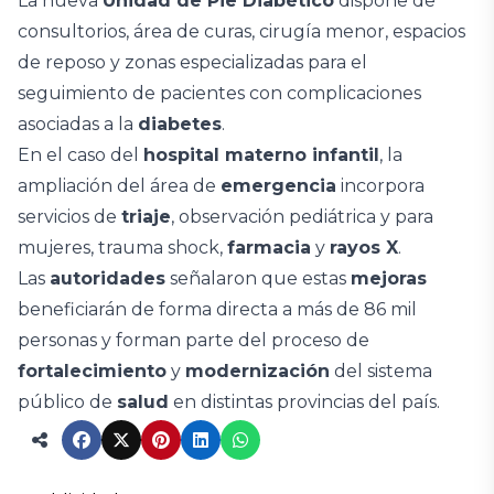
La nueva
Unidad de Pie Diabético
dispone de
consultorios, área de curas, cirugía menor, espacios
de reposo y zonas especializadas para el
seguimiento de pacientes con complicaciones
asociadas a la
diabetes
.
En el caso del
hospital materno infantil
, la
ampliación del área de
emergencia
incorpora
servicios de
triaje
, observación pediátrica y para
mujeres, trauma shock,
farmacia
y
rayos X
.
Las
autoridades
señalaron que estas
mejoras
beneficiarán de forma directa a más de 86 mil
personas y forman parte del proceso de
fortalecimiento
y
modernización
del sistema
público de
salud
en distintas provincias del país.