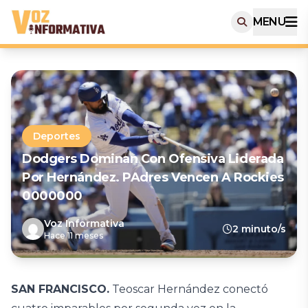
MENU
Deportes
Dodgers Dominan Con Ofensiva Liderada
Por Hernández. PAdres Vencen A Rockies
0000000
Voz Informativa
2 minuto/s
Hace 11 meses
SAN FRANCISCO.
Teoscar Hernández conectó