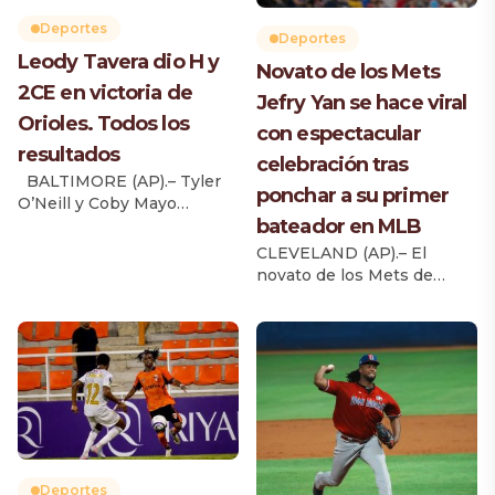
Deportes
Deportes
Leody Tavera dio H y
Novato de los Mets
2CE en victoria de
Jefry Yan se hace viral
Orioles. Todos los
con espectacular
resultados
celebración tras
BALTIMORE (AP).– Tyler
ponchar a su primer
O’Neill y Coby Mayo
bateador en MLB
dispararon cuadrangulares
consecutivos en la cuarta
CLEVELAND (AP).– El
entrada, Trevor Rogers
novato de los Mets de
llevó un partido de apenas
Nueva York, Jefry Yan, saltó
dos imparables hasta el
con las piernas abiertas,
séptimo episodio y los
aterrizó frente al montículo
Orioles de Baltimore
y golpeó el césped con la
derrotaron 5-2 a los Angels
mano izquierda mientras
de Los Ángeles la noche
apoyaba brevemente una
del miércoles. Leody
rodilla en el terreno. Fue
Taveras agregó un jonrón
una efusiva celebración del
de dos carreras como
zurdo de 29 años después
bateador […]
Deportes