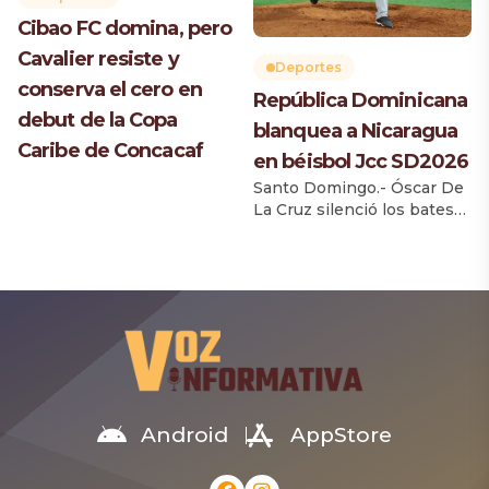
de ponchar al primer
bateador que enfrentó en
Cibao FC domina, pero
[…]
Cavalier resiste y
Deportes
conserva el cero en
República Dominicana
debut de la Copa
blanquea a Nicaragua
Caribe de Concacaf
en béisbol Jcc SD2026
Santo Domingo.- Óscar De
La Cruz silenció los bates
de Nicaragua y Diego
Hernández encabezó el
ataque ofensivo para
conducir la República
Dominicana a una
blanqueada 5-0, en el
compromiso
correspondiente al torneo
de béisabol de los Juegos
Centroamericanos y del
Android
AppStore
Caribe 2026. Tras la
jornada, Panamá encabeza