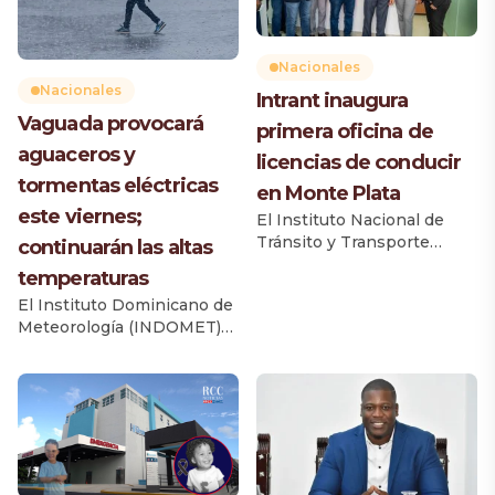
Nacionales
Nacionales
Intrant inaugura
Vaguada provocará
primera oficina de
aguaceros y
licencias de conducir
tormentas eléctricas
en Monte Plata
este viernes;
El Instituto Nacional de
Tránsito y Transporte
continuarán las altas
Terrestre (Intrant) inauguró
temperaturas
la primera oficina de
El Instituto Dominicano de
licencias de conducir en la
Meteorología (INDOMET)
provincia Monte Plata, una
informó que una vaguada
iniciativa que beneficiará
provocará un incremento
de manera directa a 52,792
de las lluvias durante la
ciudadanos, según el
tarde y primeras horas de la
Informe del Parque
noche de este viernes, con
Vehicular 2025 de la
aguaceros de diferentes
Dirección General de
intensidades, tormentas
Impuestos Internos (DGII).