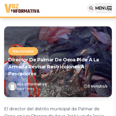
MENU
Nacionales
Director De Palmar De Ocoa Pide A La
Armada Revisar Restricciones A
Pescadores
Voz Informativa
3 minuto/s
Hace 1 mes
El director del distrito municipal de Palmar de