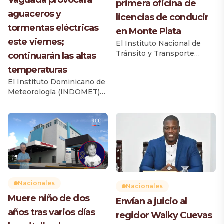
Vaguada provocará
primera oficina de
aguaceros y
licencias de conducir
tormentas eléctricas
en Monte Plata
este viernes;
El Instituto Nacional de
Tránsito y Transporte
continuarán las altas
Terrestre (Intrant) inauguró
temperaturas
la primera oficina de
El Instituto Dominicano de
licencias de conducir en la
Meteorología (INDOMET)
provincia Monte Plata, una
informó que una vaguada
iniciativa que beneficiará
provocará un incremento
de manera directa a 52,792
de las lluvias durante la
ciudadanos, según el
tarde y primeras horas de la
Informe del Parque
noche de este viernes, con
Vehicular 2025 de la
aguaceros de diferentes
Dirección General de
intensidades, tormentas
Impuestos Internos (DGII).
eléctricas y ráfagas de
El acto fue encabezado por
viento aisladas en varias
el director ejecutivo […]
Nacionales
Nacionales
zonas del país. Desde la
Muere niño de dos
Envían a juicio al
madrugada se registran
años tras varios días
chubascos con tronadas
regidor Walky Cuevas
aisladas principalmente […]