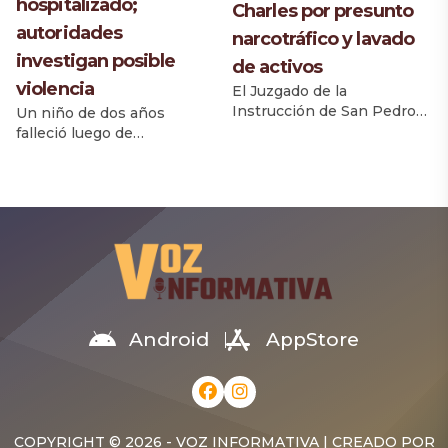
hospitalizado;
Charles por presunto
autoridades
narcotráfico y lavado
investigan posible
de activos
violencia
El Juzgado de la
Instrucción de San Pedro
Un niño de dos años
de Macorís dictó auto de
falleció luego de
apertura a juicio contra el
permanecer varios días
regidor Walky Cuevas
ingresado en el Hospital
Charles y la empresa W.
Marcelino Vélez Santana,
Cuevas Autoimport, tras
donde llegó con signos de
considerar que la acusación
violencia, según
presentada por el
informaron familiares. El
Ministerio Público cuenta
menor, identificado como
con elementos suficientes
Daylon Vicente Sánchez,
para ser debatidos en un
habría sufrido muerte
juicio de fondo. La decisión
cerebral producto de un
Android
AppStore
fue adoptada luego […]
fuerte golpe, de acuerdo
con informaciones
ofrecidas por médicos a
sus parientes. La tía […]
COPYRIGHT © 2026 - VOZ INFORMATIVA | CREADO POR