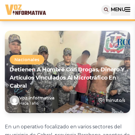
MENU
Nacionales
Detienen A Hombre Con Drogas, Dinero Y
Artículos Vinculados Al Microtráfico En
Cabral
Voz Informativa
1 minuto/s
Hace 1 año
En un operativo focalizado en varios sectores del