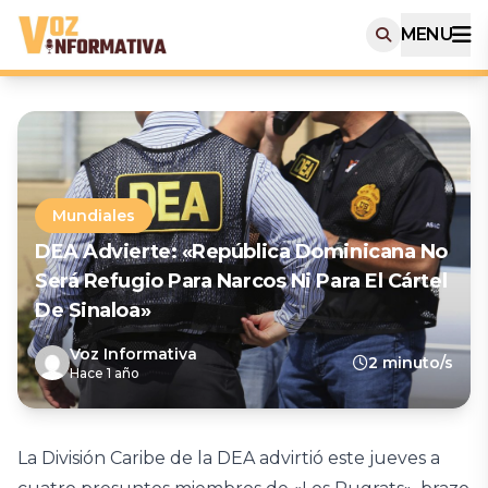
MENU
Mundiales
DEA Advierte: «República Dominicana No
Será Refugio Para Narcos Ni Para El Cártel
De Sinaloa»
Voz Informativa
2 minuto/s
Hace 1 año
La División Caribe de la DEA advirtió este jueves a