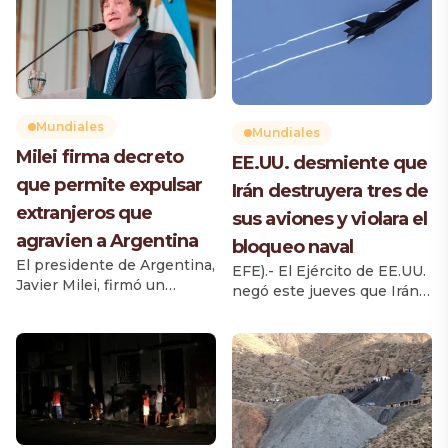
Mundiales
Mundiales
Milei firma decreto
EE.UU. desmiente que
que permite expulsar
Irán destruyera tres de
extranjeros que
sus aviones y violara el
agravien a Argentina
bloqueo naval
El presidente de Argentina,
EFE).- El Ejército de EE.UU.
Javier Milei, firmó un
negó este jueves que Irán
decreto que modifica la Ley
haya destruido tres de sus
de Migraciones y establece
aviones caza F-35 en un
nuevas causas para impedir
ataque a una base aérea de
el ingreso al país o cancelar
Jordania, y que un
residencias de extranjeros
petrolero haya violado el
que hayan realizado
bloqueo naval a los puertos
acciones consideradas
iraníes, como han
como agravios contra los