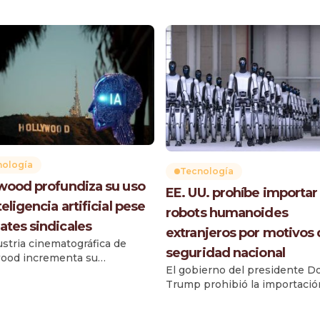
nología
Tecnología
wood profundiza su uso
EE. UU. prohíbe importar
eligencia artificial pese
robots humanoides
ates sindicales
extranjeros por motivos
ustria cinematográfica de
seguridad nacional
ood incrementa su
El gobierno del presidente D
encia de la inteligencia
Trump prohibió la importació
ial (IA), incorporando
Estados Unidos de robots
ientas avanzadas en áreas
humanoides y cuadrúpedos
de la producción audiovisual,