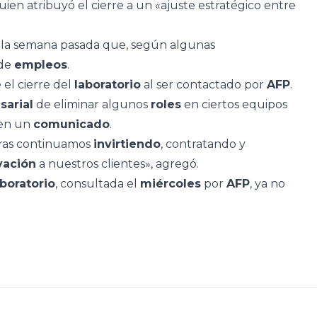
 quien atribuyó el cierre a un «ajuste estratégico entre
la semana pasada que, según algunas
 de
empleos
.
el cierre del
laboratorio
al ser contactado por
AFP
.
sarial
de eliminar algunos
roles
en ciertos equipos
en un
comunicado
.
ras continuamos
invirtiendo
, contratando y
vación
a nuestros clientes», agregó.
aboratorio
, consultada el
miércoles
por
AFP
, ya no