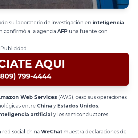
do su laboratorio de investigación en
inteligencia
n confirmó a la agencia
AFP
una fuente con
-Publicidad-
Amazon Web Services
(AWS), cesó sus operaciones
nológicas entre
China
y
Estados Unidos
,
nteligencia artificial
y los semiconductores
 red social china
WeChat
muestra declaraciones de