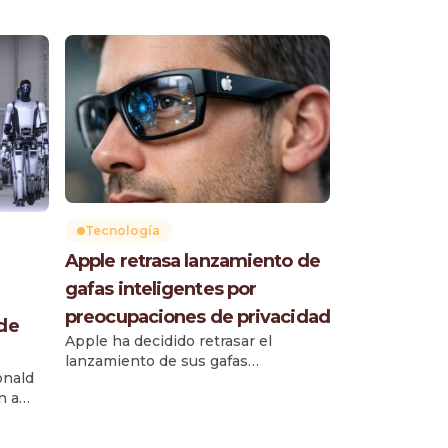
Tecnología
Apple retrasa lanzamiento de
gafas inteligentes por
preocupaciones de privacidad
 de
Apple ha decidido retrasar el
lanzamiento de sus gafas
onald
inteligentes N50, previsto
n a
inicialmente para 2026, debido a
riesgos relacionados con la
privacidad y la grabación no