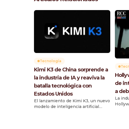
Tecnología
Tec
Kimi K3 de China sorprende a
Holly
la industria de IA y reaviva la
de int
batalla tecnológica con
a deb
Estados Unidos
La ind
El lanzamiento de Kimi K3, un nuevo
Hollyw
modelo de inteligencia artificial
depend
desarrollado por la startup china
artific
Moonshot AI, generó sorpresa en la
herram
industria tecnológica
clave 