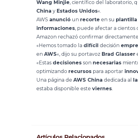
Wang Minjie
, científico del laboratorio,
China
y
Estados Unidos
«.
AWS
anunció
un
recorte
en su
plantilla
informaciones
, puede afectar a cientos
Amazon rechazó confirmar directamente 
«Hemos tomado la
difícil
decisión
empre
en
AWS
«, dijo su portavoz
Brad Glasser
«Estas
decisiones
son
necesarias
mient
optimizando
recursos
para aportar
inno
Una página de
AWS China
dedicada al
l
estaba disponible este
viernes
.
Artículos Relacionados