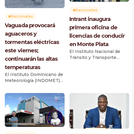
Nacionales
Nacionales
Intrant inaugura
Vaguada provocará
primera oficina de
aguaceros y
licencias de conducir
tormentas eléctricas
en Monte Plata
este viernes;
El Instituto Nacional de
Tránsito y Transporte
continuarán las altas
Terrestre (Intrant) inauguró
temperaturas
la primera oficina de
El Instituto Dominicano de
licencias de conducir en la
Meteorología (INDOMET)
provincia Monte Plata, una
informó que una vaguada
iniciativa que beneficiará
provocará un incremento
de manera directa a 52,792
de las lluvias durante la
ciudadanos, según el
tarde y primeras horas de la
Informe del Parque
noche de este viernes, con
Vehicular 2025 de la
aguaceros de diferentes
Dirección General de
intensidades, tormentas
Impuestos Internos (DGII).
eléctricas y ráfagas de
El acto fue encabezado por